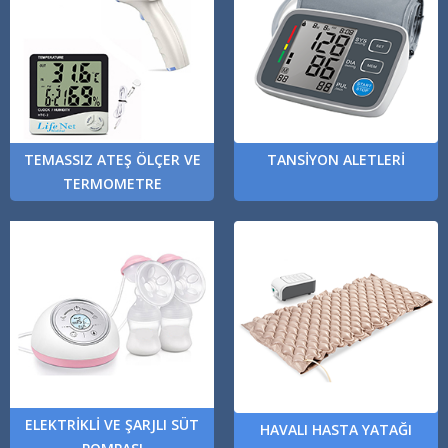
TEMASSIZ ATEŞ ÖLÇER VE
TANSİYON ALETLERİ
TERMOMETRE
ELEKTRİKLİ VE ŞARJLI SÜT
HAVALI HASTA YATAĞI