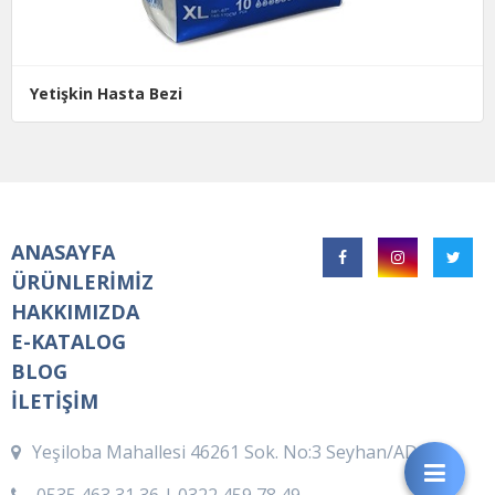
Yetişkin Hasta Bezi
ANASAYFA
ÜRÜNLERİMİZ
HAKKIMIZDA
E-KATALOG
BLOG
İLETİŞİM
Yeşiloba Mahallesi 46261 Sok. No:3 Seyhan/ADANA
0535 463 31 36 | 0322 459 78 49